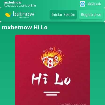
mxbetnow
🌐
Elegir país
Apuestas y casino online
Iniciar Sesión
Registrarse
mxbetnow Hi Lo