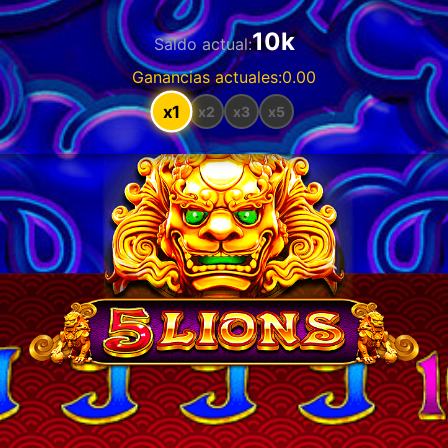
10k
Saldo actual
:
Ganancias actuales
:
0.00
x1
x2
x3
x5